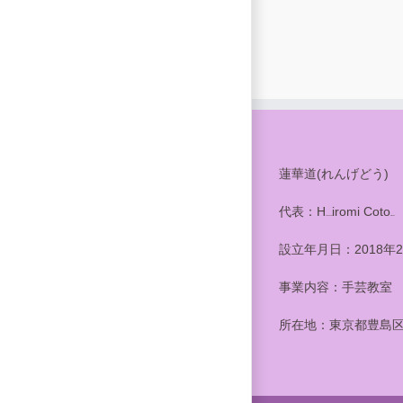
蓮華道(れんげどう)
代表：H
iromi Coto
. . . .
. . .
設立年月日：2018年2
事業内容：手芸教室
所在地：東京都豊島